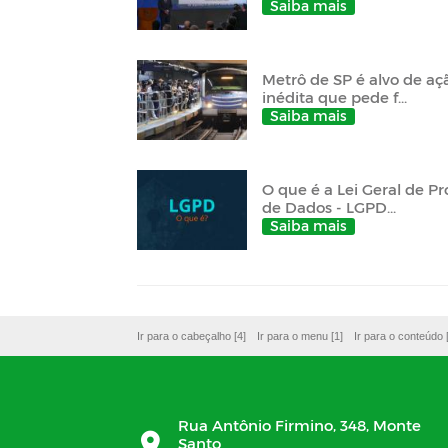
Saiba mais
Metrô de SP é alvo de aç
inédita que pede f...
Saiba mais
O que é a Lei Geral de P
de Dados - LGPD...
Saiba mais
Ir para o cabeçalho [4]
Ir para o menu [1]
Ir para o conteúdo 
Rua Antônio Firmino, 348, Monte
Santo