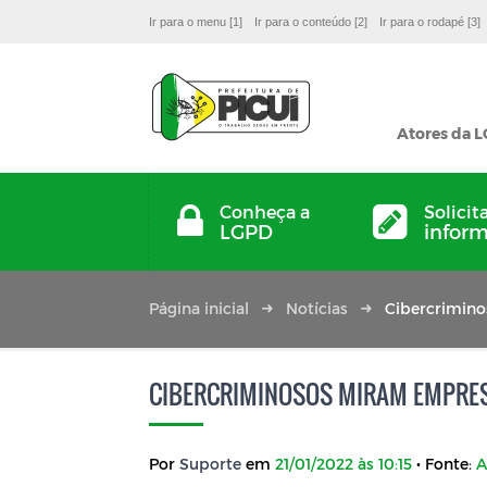
Ir para o menu [1]
Ir para o conteúdo [2]
Ir para o rodapé [3]
Atores da 
Conheça a
Solicit
LGPD
infor
Página inicial
Notícias
Cibercrimino
CIBERCRIMINOSOS MIRAM EMPRES
Por
Suporte
em
21/01/2022 às 10:15
• Fonte:
A