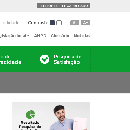
TELEFONES
ENCARREGADO
sibilidade
Contraste
A-
A+
gislação local
ANPD
Glossário
Notícias
so de
Pesquisa de
vacidade
Satisfação