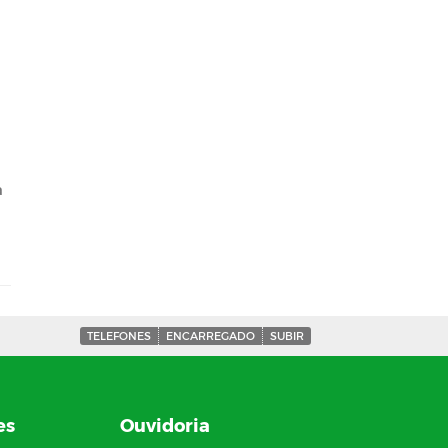
a
TELEFONES
ENCARREGADO
SUBIR
es
Ouvidoria