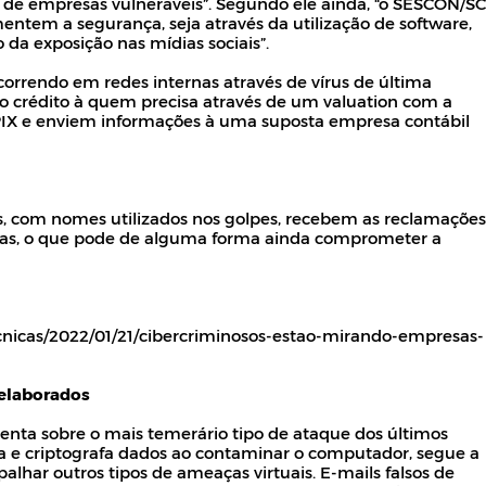
 de empresas vulneráveis”. Segundo ele ainda, “o SESCON/SC
entem a segurança, seja através da utilização de software,
da exposição nas mídias sociais”.
rrendo em redes internas através de vírus de última
o crédito à quem precisa através de um valuation com a
PIX e enviem informações à uma suposta empresa contábil
s, com nomes utilizados nos golpes, recebem as reclamações
istas, o que pode de alguma forma ainda comprometer a
ecnicas/2022/01/21/cibercriminosos-estao-mirando-empresas-
 elaborados
enta sobre o mais temerário tipo de ataque dos últimos
eia e criptografa dados ao contaminar o computador, segue a
lhar outros tipos de ameaças virtuais. E-mails falsos de