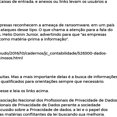
xas de entrada, e anexos ou links levam os usuários a
mpresas reconhecem a ameaça de ransomware, em um país
aques desse tipo. O que chama a atenção para a fala do
, Helio Donin Junior, advertindo para que "as empresas
m como matéria-prima a informação".
eudo/2016/10/cadernos/jc_contabilidade/526300-dados-
inosos.html
tas. Mas a mais importante delas é a busca de informaçõe
e qualificados para orientações sempre que necessário.
e e leia os links acima.
ciação Nacional dos Profissionais de Privacidade de Dados
ssionais de Privacidade de Dados perante a sociedade
scussão sobre a Privacidade de dados, a lei e o papel dos
s matérias conflitantes da lei buscando sua melhoria.