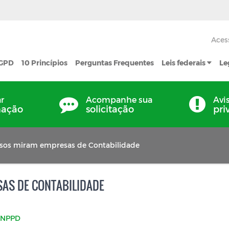
Aces
LGPD
10 Princípios
Perguntas Frequentes
Leis federais
Le
ar
Acompanhe sua
Avi
mação
solicitação
pri
sos miram empresas de Contabilidade
AS DE CONTABILIDADE
NPPD