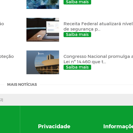
Saiba mais
ão
Receita Federal atualizará nível
de segurança p...
Saiba mais
roteção
Congresso Nacional promulga 
Lei nº 14.460 que t...
Saiba mais
MAIS NOTÍCIAS
[2]
Privacidade
Informaçõ