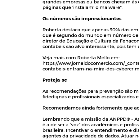
grandes empresas ou bancos chegam às cai
páginas que ‘instalam’ o malware”.
Os números são impressionantes
Roberta destaca que apenas 30% das e
que é segundo do mundo em número de at
diretor de Educação e Cultura da Fenacon
contábeis são alvo interessante, pois tê
Veja mais com Roberta Mello em:
https://www.jornaldocomercio.com/_cont
contabeis-entram-na-mira-dos-cybercrim
Proteja-se
As recomendações para prevenção são mui
fidedignas e profissionais especializados 
Recomendamos ainda fortemente que acess
Lembrando que a missão da ANPPD® - Asso
é a de ser a “voz” dos acadêmicos e profi
brasileira. Incentivar o entendimento e di
agentes da privacidade de dados. Atuar na