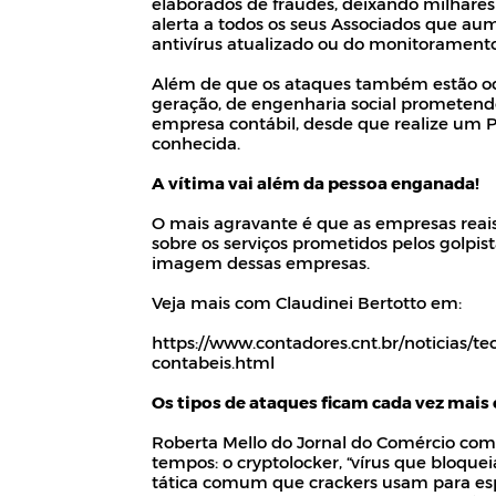
elaborados de fraudes, deixando milhares
alerta a todos os seus Associados que aum
antivírus atualizado ou do monitoramento 
Além de que os ataques também estão oco
geração, de engenharia social prometend
empresa contábil, desde que realize um 
conhecida.
A vítima vai além da pessoa enganada!
O mais agravante é que as empresas reai
sobre os serviços prometidos pelos golp
imagem dessas empresas.
Veja mais com Claudinei Bertotto em:
https://www.contadores.cnt.br/noticias/t
contabeis.html
Os tipos de ataques ficam cada vez mais
Roberta Mello do Jornal do Comércio com
tempos: o cryptolocker, “vírus que bloqu
tática comum que crackers usam para espa