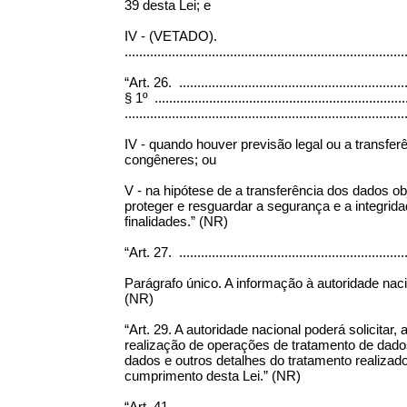
39 desta Lei; e
IV - (VETADO).
...........................................................................
“Art. 26. ................................................................
§ 1º ......................................................................
.............................................................................
IV - quando houver previsão legal ou a transfe
congêneres; ou
V - na hipótese de a transferência dos dados ob
proteger e resguardar a segurança e a integrid
finalidades.” (NR)
“Art. 27. ................................................................
Parágrafo único. A informação à autoridade naci
(NR)
“Art. 29. A autoridade nacional poderá solicita
realização de operações de tratamento de dado
dados e outros detalhes do tratamento realizad
cumprimento desta Lei.” (NR)
“Art. 41. ................................................................