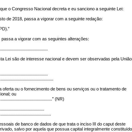
que o Congresso Nacional decreta e eu sanciono a seguinte Lei:
osto de 2018, passa a vigorar com a seguinte redação:
PD).”
8, passa a vigorar com as seguintes alterações:
........................................
ta Lei são de interesse nacional e devem ser observadas pela União
........................................
..............................................
o a oferta ou o fornecimento de bens ou serviços ou o tratamento de
ional; ou
...............................................” (NR)
.....................................
............................................
soais de banco de dados de que trata o inciso III do caput deste
privado, salvo por aquela que possua capital integralmente constituído