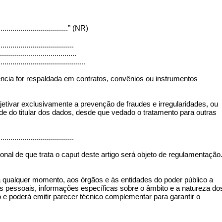
.....................................” (NR)
....................................
......................................
............................................
rência for respaldada em contratos, convênios ou instrumentos
jetivar exclusivamente a prevenção de fraudes e irregularidades, ou
ade do titular dos dados, desde que vedado o tratamento para outras
....................................
onal de que trata o caput deste artigo será objeto de regulamentação.
r, a qualquer momento, aos órgãos e às entidades do poder público a
s pessoais, informações específicas sobre o âmbito e a natureza do
o e poderá emitir parecer técnico complementar para garantir o
....................................