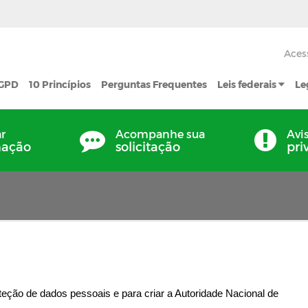
Aces
LGPD
10 Princípios
Perguntas Frequentes
Leis federais
Le
ar
Acompanhe sua
Avi
mação
solicitação
pri
roteção de dados pessoais e para criar a Autoridade Nacional de