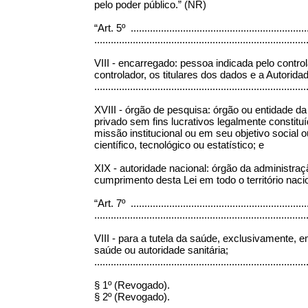
pelo poder público.” (NR)
“Art. 5º .................................................................
.............................................................................
VIII - encarregado: pessoa indicada pelo contr
controlador, os titulares dos dados e a Autori
.............................................................................
XVIII - órgão de pesquisa: órgão ou entidade da 
privado sem fins lucrativos legalmente constitu
missão institucional ou em seu objetivo social o
científico, tecnológico ou estatístico; e
XIX - autoridade nacional: órgão da administraçã
cumprimento desta Lei em todo o território naci
“Art. 7º .................................................................
.............................................................................
VIII - para a tutela da saúde, exclusivamente, 
saúde ou autoridade sanitária;
.............................................................................
§ 1º (Revogado).
§ 2º (Revogado).