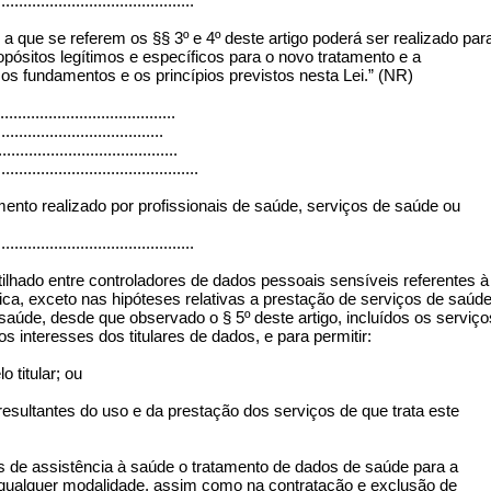
.............................................
a que se referem os §§ 3º e 4º deste artigo poderá ser realizado par
pósitos legítimos e específicos para o novo tratamento e a
 os fundamentos e os princípios previstos nesta Lei.” (NR)
.......................................
......................................
.........................................
..............................................
mento realizado por profissionais de saúde, serviços de saúde ou
.............................................
lhado entre controladores de dados pessoais sensíveis referentes à
a, exceto nas hipóteses relativas a prestação de serviços de saúde
saúde, desde que observado o § 5º deste artigo, incluídos os serviço
os interesses dos titulares de dados, e para permitir:
o titular; ou
 resultantes do uso e da prestação dos serviços de que trata este
s de assistência à saúde o tratamento de dados de saúde para a
e qualquer modalidade, assim como na contratação e exclusão de