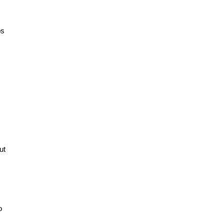
os
ut
o