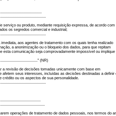
.......................................
.............................................
 de serviço ou produto, mediante requisição expressa, de acordo com
dos os segredos comercial e industrial;
.............................................
 imediata, aos agentes de tratamento com os quais tenha realizado
inação, a anonimização ou o bloqueio dos dados, para que repitam
ue esta comunicação seja comprovadamente impossível ou implique
.......................................” (NR)
icitar a revisão de decisões tomadas unicamente com base em
afetem seus interesses, incluídas as decisões destinadas a definir 
de crédito ou os aspectos de sua personalidade.
.............................................
......................................
............................................
izarem operações de tratamento de dados pessoais, nos termos do ar