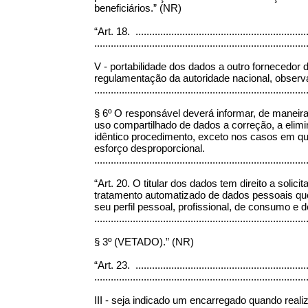
beneficiários.” (NR)
“Art. 18. ................................................................
.............................................................................
V - portabilidade dos dados a outro fornecedor
regulamentação da autoridade nacional, observa
.............................................................................
§ 6º O responsável deverá informar, de maneira
uso compartilhado de dados a correção, a elim
idêntico procedimento, exceto nos casos em q
esforço desproporcional.
...........................................................................
“Art. 20. O titular dos dados tem direito a sol
tratamento automatizado de dados pessoais que 
seu perfil pessoal, profissional, de consumo e 
.............................................................................
§ 3º (VETADO).” (NR)
“Art. 23. ................................................................
.............................................................................
III - seja indicado um encarregado quando real