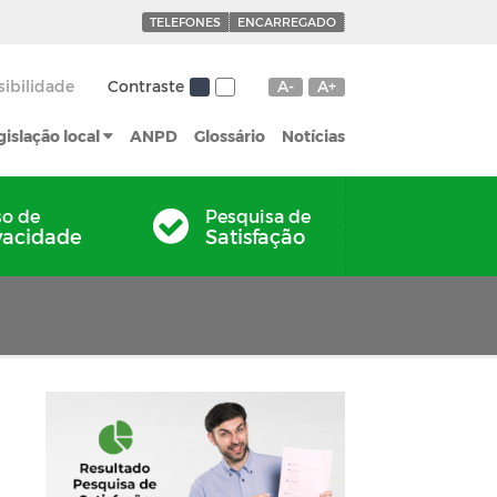
TELEFONES
ENCARREGADO
sibilidade
Contraste
A-
A+
gislação local
ANPD
Glossário
Notícias
so de
Pesquisa de
vacidade
Satisfação