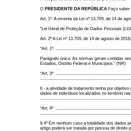
O
PRESIDENTE DA REPÚBLICA
Faço saber 
Art. 1º A ementa da Lei nº 13.709, de 14 de ag
“Lei Geral de Proteção de Dados Pessoais (LG
Art. 2º A Lei nº 13.709, de 14 de agosto de 201
“Art. 1º .................................................................
Parágrafo único. As normas gerais contidas nes
Estados, Distrito Federal e Municípios.” (NR)
“Art. 3º .................................................................
.............................................................................
II - a atividade de tratamento tenha por objetiv
dados de indivíduos localizados no território nac
...........................................................................
“Art. 4º .................................................................
.............................................................................
§ 4º Em nenhum caso a totalidade dos dados pes
artigo poderá ser tratada por pessoa de direito 