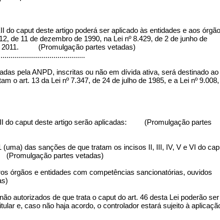
e XII do caput deste artigo poderá ser aplicado às entidades e aos órgã
112, de 11 de dezembro de 1990, na Lei nº 8.429, de 2 de junho de
o de 2011. (Promulgação partes vetadas)
............................................
adas pela ANPD, inscritas ou não em dívida ativa, será destinado ao
m o art. 13 da Lei nº 7.347, de 24 de julho de 1985, e a Lei nº 9.008,
 XII do caput deste artigo serão aplicadas: (Promulgação partes
(uma) das sanções de que tratam os incisos II, III, IV, V e VI do cap
 (Promulgação partes vetadas)
tros órgãos e entidades com competências sancionatórias, ouvidos
as)
ão autorizados de que trata o caput do art. 46 desta Lei poderão ser
titular e, caso não haja acordo, o controlador estará sujeito à aplicaçã