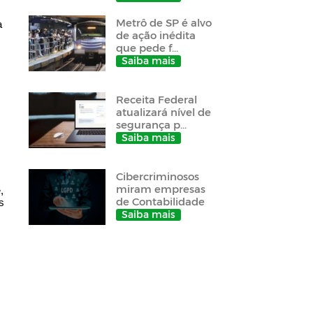
Metrô de SP é alvo
a
de ação inédita
que pede f...
Saiba mais
Receita Federal
atualizará nível de
segurança p...
Saiba mais
Cibercriminosos
miram empresas
,
de Contabilidade
s
Saiba mais