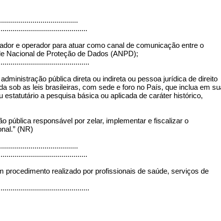
.......................................
.............................................
olador e operador para atuar como canal de comunicação entre o
dade Nacional de Proteção de Dados (ANPD);
..............................................
administração pública direta ou indireta ou pessoa jurídica de direito
ída sob as leis brasileiras, com sede e foro no País, que inclua em su
u estatutário a pesquisa básica ou aplicada de caráter histórico,
o pública responsável por zelar, implementar e fiscalizar o
onal.” (NR)
.......................................
.............................................
em procedimento realizado por profissionais de saúde, serviços de
..............................................