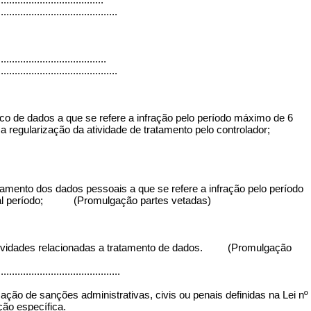
...........................................
.....................................
...........................................
co de dados a que se refere a infração pelo período máximo de 6
até a regularização da atividade de tratamento pelo controlador;
atamento dos dados pessoais a que se refere a infração pelo período
igual período; (Promulgação partes vetadas)
 de atividades relacionadas a tratamento de dados. (Promulgação
............................................
icação de sanções administrativas, civis ou penais definidas na Lei nº
ção específica.