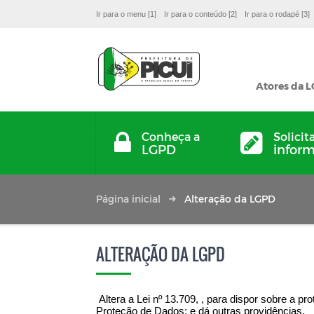
Ir para o menu [1]
Ir para o conteúdo [2]
Ir para o rodapé [3]
Atores da 
Conheça a
Solicit
LGPD
infor
Página inicial
Alteração da LGPD
ALTERAÇÃO DA LGPD
Altera a Lei nº 13.709, , para dispor sobre a p
Proteção de Dados; e dá outras providências.