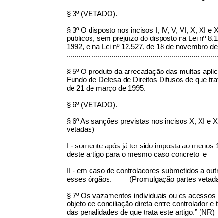
§ 3º (VETADO).
§ 3º O disposto nos incisos I, IV, V, VI, X, XI 
públicos, sem prejuízo do disposto na Lei nº 8.
1992, e na Lei nº 12.527, de 18 de novembr
.............................................................................
§ 5º O produto da arrecadação das multas aplic
Fundo de Defesa de Direitos Difusos de que trata
de 21 de março de 1995.
§ 6º (VETADO).
§ 6º As sanções previstas nos incisos X, XI e
vetadas)
I - somente após já ter sido imposta ao menos 1 
deste artigo para o mesmo caso concreto; e
II - em caso de controladores submetidos a ou
esses órgãos. (Promulgação partes vetad
§ 7º Os vazamentos individuais ou os acessos n
objeto de conciliação direta entre controlador e 
das penalidades de que trata este artigo.” (NR)