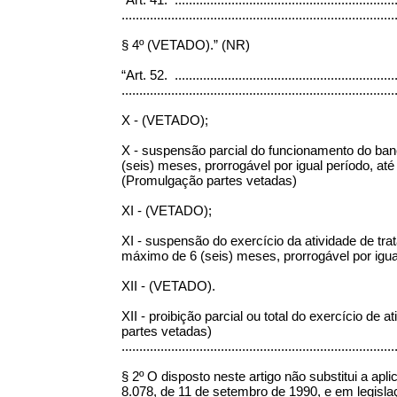
.............................................................................
§ 4º (VETADO).” (NR)
“Art. 52. ................................................................
.............................................................................
X - (VETADO);
X - suspensão parcial do funcionamento do ban
(seis) meses, prorrogável por igual período, 
(Promulgação partes vetadas)
XI - (VETADO);
XI - suspensão do exercício da atividade de tr
máximo de 6 (seis) meses, prorrogável por 
XII - (VETADO).
XII - proibição parcial ou total do exercício
partes vetadas)
.............................................................................
§ 2º O disposto neste artigo não substitui a apl
8.078, de 11 de setembro de 1990, e em legisla