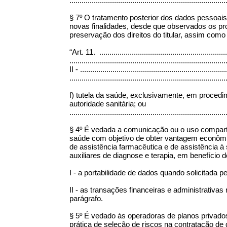
.............................................................................
§ 7º O tratamento posterior dos dados pessoais 
novas finalidades, desde que observados os pro
preservação dos direitos do titular, assim como
“Art. 11. ................................................................
.............................................................................
II - ........................................................................
.............................................................................
f) tutela da saúde, exclusivamente, em procedi
autoridade sanitária; ou
.............................................................................
§ 4º É vedada a comunicação ou o uso comparti
saúde com objetivo de obter vantagem econômic
de assistência farmacêutica e de assistência à 
auxiliares de diagnose e terapia, em benefício d
I - a portabilidade de dados quando solicitada pel
II - as transações financeiras e administrativas
parágrafo.
§ 5º É vedado às operadoras de planos privado
prática de seleção de riscos na contratação d